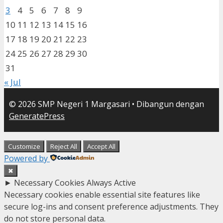
3
4
5
6
7
8
9
10
11
12
13
14
15
16
17
18
19
20
21
22
23
24
25
26
27
28
29
30
31
« Jul
© 2026 SMP Negeri 1 Margasari
• Dibangun dengan
GeneratePress
Customize
Reject All
Accept All
Powered by
✖
►
Necessary Cookies
Always Active
Necessary cookies enable essential site features like
secure log-ins and consent preference adjustments. They
do not store personal data.