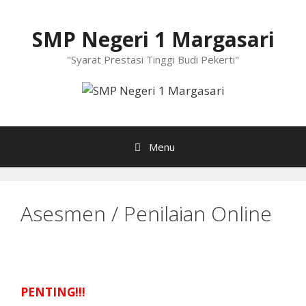
Langsung
ke
SMP Negeri 1 Margasari
isi
"Syarat Prestasi Tinggi Budi Pekerti"
Menu
Asesmen / Penilaian Online
PENTING!!!