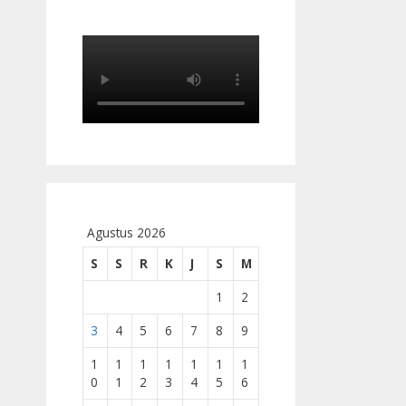
Agustus 2026
S
S
R
K
J
S
M
1
2
3
4
5
6
7
8
9
1
1
1
1
1
1
1
0
1
2
3
4
5
6