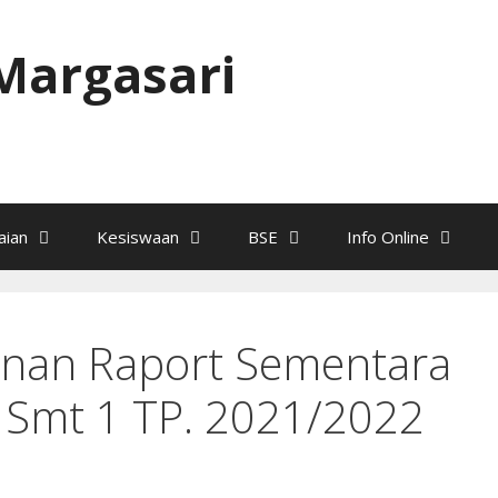
Margasari
ian
Kesiswaan
BSE
Info Online
linan Raport Sementara
9 Smt 1 TP. 2021/2022