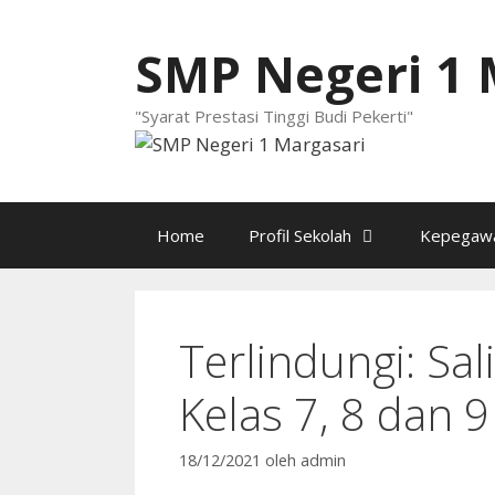
Langsung
ke
SMP Negeri 1 
isi
"Syarat Prestasi Tinggi Budi Pekerti"
Home
Profil Sekolah
Kepegawa
Terlindungi: Sa
Kelas 7, 8 dan 
18/12/2021
oleh
admin