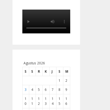
Agustus 2026
S
S
R
K
J
S
M
1
2
3
4
5
6
7
8
9
1
1
1
1
1
1
1
0
1
2
3
4
5
6