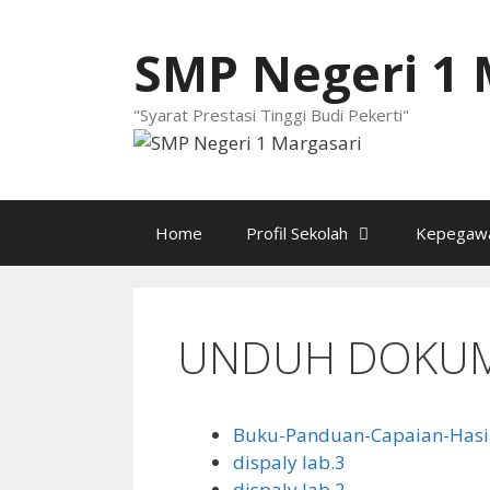
Langsung
ke
SMP Negeri 1 
isi
"Syarat Prestasi Tinggi Budi Pekerti"
Home
Profil Sekolah
Kepegawa
UNDUH DOKU
Buku-Panduan-Capaian-Hasil
dispaly lab.3
dispaly lab.2