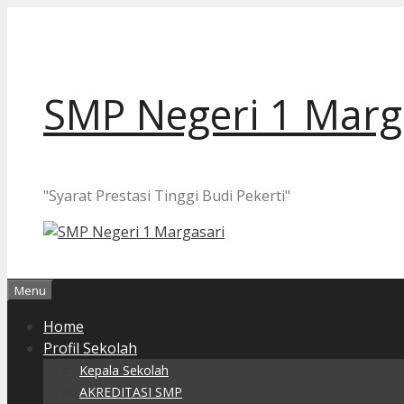
Langsung
ke
isi
SMP Negeri 1 Marg
"Syarat Prestasi Tinggi Budi Pekerti"
Menu
Home
Profil Sekolah
Kepala Sekolah
AKREDITASI SMP