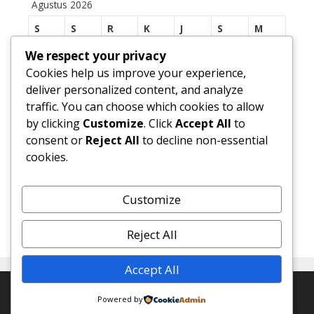
Agustus 2026
S
S
R
K
J
S
M
We respect your privacy
1
2
Cookies help us improve your experience,
3
4
5
6
7
8
9
deliver personalized content, and analyze
traffic. You can choose which cookies to allow
10
11
12
13
14
15
16
by clicking
Customize
. Click
Accept All
to
17
18
19
20
21
22
23
consent or
Reject All
to decline non-essential
cookies.
24
25
26
27
28
29
30
31
Customize
« Jul
Reject All
Accept All
© 2026 SMP Negeri 1 Margasari
• Dibangun dengan
Powered by
GeneratePress