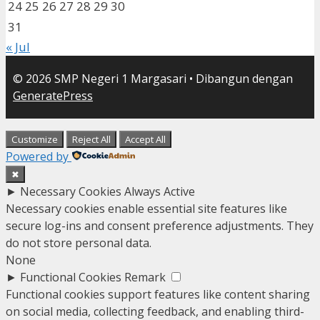
24
25
26
27
28
29
30
31
« Jul
© 2026 SMP Negeri 1 Margasari
• Dibangun dengan
GeneratePress
Customize
Reject All
Accept All
Powered by
✖
►
Necessary Cookies
Always Active
Necessary cookies enable essential site features like
secure log-ins and consent preference adjustments. They
do not store personal data.
None
►
Functional Cookies
Remark
Functional cookies support features like content sharing
on social media, collecting feedback, and enabling third-