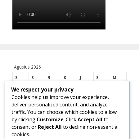
Agustus 2026
S
S
R
K
J
S
M
We respect your privacy
1
2
Cookies help us improve your experience,
3
4
5
6
7
8
9
deliver personalized content, and analyze
traffic. You can choose which cookies to allow
10
11
12
13
14
15
16
by clicking
Customize
. Click
Accept All
to
17
18
19
20
21
22
23
consent or
Reject All
to decline non-essential
cookies.
24
25
26
27
28
29
30