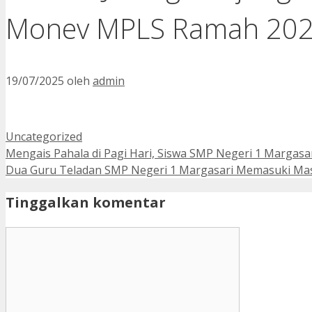
Monev MPLS Ramah 20
19/07/2025
oleh
admin
Kategori
Uncategorized
Mengais Pahala di Pagi Hari, Siswa SMP Negeri 1 Marga
Dua Guru Teladan SMP Negeri 1 Margasari Memasuki Mas
Tinggalkan komentar
Komentar