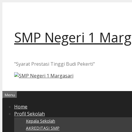
Langsung
ke
isi
SMP Negeri 1 Marg
"Syarat Prestasi Tinggi Budi Pekerti"
Menu
Home
Profil Sekolah
Kepala Sekolah
AKREDITASI SMP