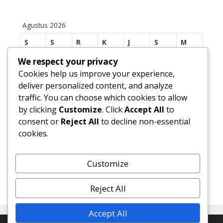
Agustus 2026
S
S
R
K
J
S
M
We respect your privacy
1
2
Cookies help us improve your experience,
3
4
5
6
7
8
9
deliver personalized content, and analyze
traffic. You can choose which cookies to allow
10
11
12
13
14
15
16
by clicking
Customize
. Click
Accept All
to
17
18
19
20
21
22
23
consent or
Reject All
to decline non-essential
cookies.
24
25
26
27
28
29
30
31
Customize
« Jul
Reject All
Accept All