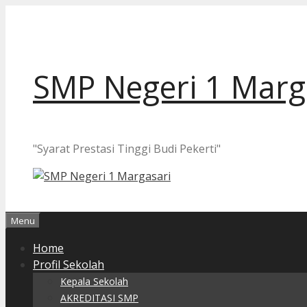
Langsung
ke
isi
SMP Negeri 1 Marg
"Syarat Prestasi Tinggi Budi Pekerti"
Menu
Home
Profil Sekolah
Kepala Sekolah
AKREDITASI SMP