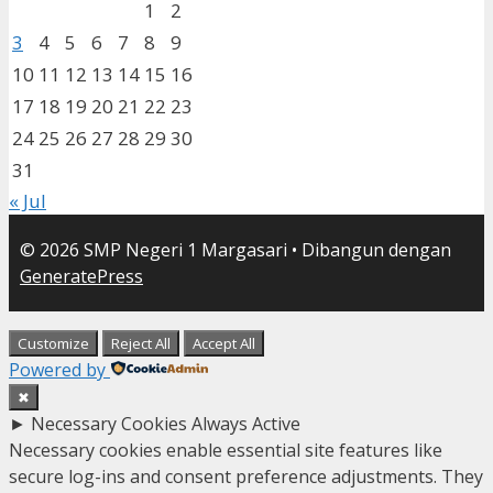
1
2
3
4
5
6
7
8
9
10
11
12
13
14
15
16
17
18
19
20
21
22
23
24
25
26
27
28
29
30
31
« Jul
© 2026 SMP Negeri 1 Margasari
• Dibangun dengan
GeneratePress
Customize
Reject All
Accept All
Powered by
✖
►
Necessary Cookies
Always Active
Necessary cookies enable essential site features like
secure log-ins and consent preference adjustments. They