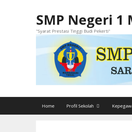
Langsung
ke
SMP Negeri 1 
isi
"Syarat Prestasi Tinggi Budi Pekerti"
Home
Profil Sekolah
Kepegawa