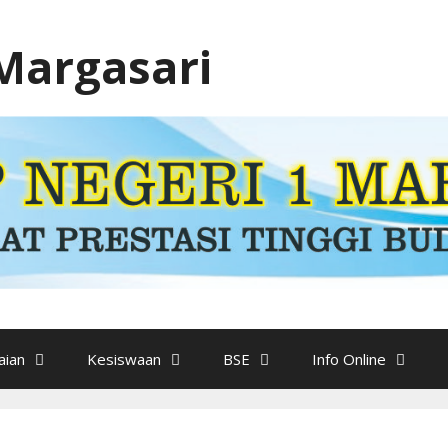
Margasari
ian
Kesiswaan
BSE
Info Online