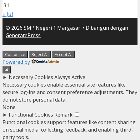
31
« Jul
© 2026 SMP Negeri 1 Margasari
• Dibangun dengan
GeneratePress
Customize
Reject All
Accept All
Powered by
✖
►
Necessary Cookies
Always Active
Necessary cookies enable essential site features like
secure log-ins and consent preference adjustments. They
do not store personal data.
None
►
Functional Cookies
Remark
Functional cookies support features like content sharing
on social media, collecting feedback, and enabling third-
party tools.