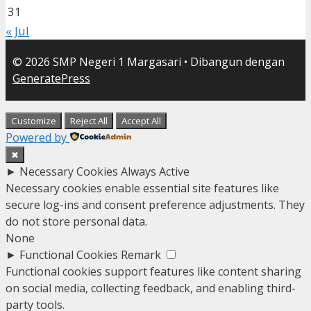
31
« Jul
© 2026 SMP Negeri 1 Margasari
• Dibangun dengan
GeneratePress
Customize
Reject All
Accept All
Powered by
✖
►
Necessary Cookies
Always Active
Necessary cookies enable essential site features like
secure log-ins and consent preference adjustments. They
do not store personal data.
None
►
Functional Cookies
Remark
Functional cookies support features like content sharing
on social media, collecting feedback, and enabling third-
party tools.