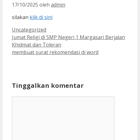
17/10/2025
oleh
admin
silakan
klik di sini
Kategori
Uncategorized
Jumat Religi di SMP Negeri 1 Margasari Berjalan
Khidmat dan Toleran
membuat surat rekomendasi di word
Tinggalkan komentar
Komentar