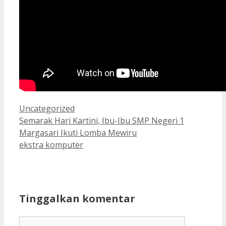
Kategori
Uncategorized
Semarak Hari Kartini, Ibu-Ibu SMP Negeri 1
Margasari Ikuti Lomba Mewiru
ekstra komputer
Tinggalkan komentar
Komentar