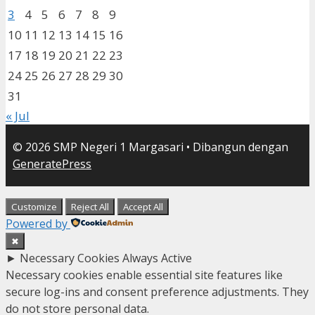
3
4
5
6
7
8
9
10
11
12
13
14
15
16
17
18
19
20
21
22
23
24
25
26
27
28
29
30
31
« Jul
© 2026 SMP Negeri 1 Margasari
• Dibangun dengan
GeneratePress
Customize
Reject All
Accept All
Powered by
✖
►
Necessary Cookies
Always Active
Necessary cookies enable essential site features like
secure log-ins and consent preference adjustments. They
do not store personal data.