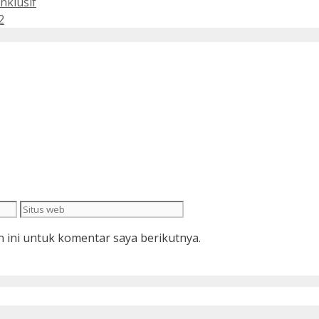
nklusif
2
Situs
web
 ini untuk komentar saya berikutnya.