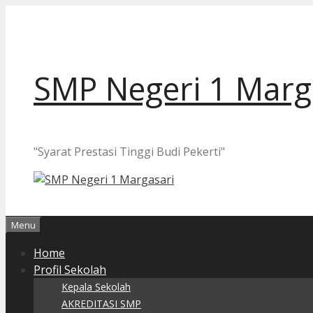
Langsung
ke
isi
SMP Negeri 1 Marg
"Syarat Prestasi Tinggi Budi Pekerti"
Menu
Home
Profil Sekolah
Kepala Sekolah
AKREDITASI SMP