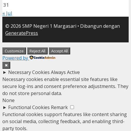
31
« Jul
© 2026 SMP Negeri 1 Margasari
• Dibangun dengan
GeneratePress
Customize
Reject All
Accept All
Powered by
✖
►
Necessary Cookies
Always Active
Necessary cookies enable essential site features like
secure log-ins and consent preference adjustments. They
do not store personal data.
None
►
Functional Cookies
Remark
Functional cookies support features like content sharing
on social media, collecting feedback, and enabling third-
party tools.