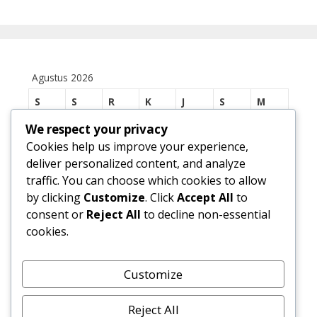
Agustus 2026
S
S
R
K
J
S
M
We respect your privacy
1
2
Cookies help us improve your experience,
3
4
5
6
7
8
9
deliver personalized content, and analyze
traffic. You can choose which cookies to allow
10
11
12
13
14
15
16
by clicking
Customize
. Click
Accept All
to
17
18
19
20
21
22
23
consent or
Reject All
to decline non-essential
cookies.
24
25
26
27
28
29
30
31
Customize
« Jul
Reject All