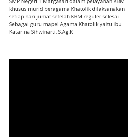
SMP Negeri 1 Margasari dalam pelayanan KBM
khusus murid beragama Khatolik dilaksanakan
setiap hari jumat setelah KBM reguler selesai.
Sebagai guru mapel Agama Khatolik yaitu ibu
Katarina Sihwinarti, S.Ag.K