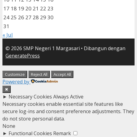
17
18
19
20
21
22
23
24
25
26
27
28
29
30
31
« Jul
© 2026 SMP Negeri 1 Margasari
• Dibangun dengan
GeneratePress
Customize
Reject All
Accept All
Powered by
✖
►
Necessary Cookies
Always Active
Necessary cookies enable essential site features like
secure log-ins and consent preference adjustments. They
do not store personal data.
None
►
Functional Cookies
Remark