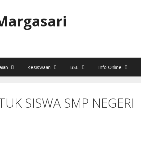
Margasari
ian
Kesiswaan
BSE
Info Online
TUK SISWA SMP NEGERI