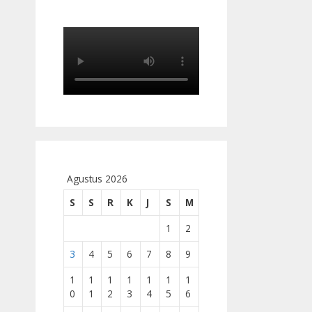
Agustus 2026
S
S
R
K
J
S
M
1
2
3
4
5
6
7
8
9
1
1
1
1
1
1
1
0
1
2
3
4
5
6