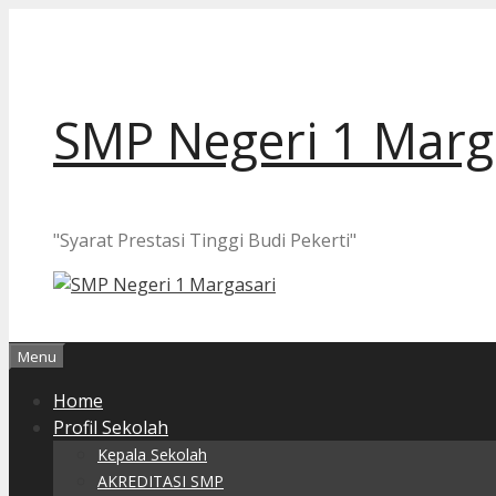
Langsung
ke
isi
SMP Negeri 1 Marg
"Syarat Prestasi Tinggi Budi Pekerti"
Menu
Home
Profil Sekolah
Kepala Sekolah
AKREDITASI SMP