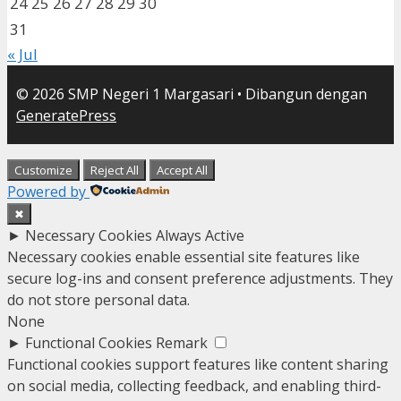
24
25
26
27
28
29
30
31
« Jul
© 2026 SMP Negeri 1 Margasari
• Dibangun dengan
GeneratePress
Customize
Reject All
Accept All
Powered by
✖
►
Necessary Cookies
Always Active
Necessary cookies enable essential site features like
secure log-ins and consent preference adjustments. They
do not store personal data.
None
►
Functional Cookies
Remark
Functional cookies support features like content sharing
on social media, collecting feedback, and enabling third-