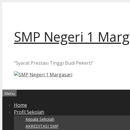
Langsung
ke
isi
SMP Negeri 1 Marg
"Syarat Prestasi Tinggi Budi Pekerti"
Menu
Home
Profil Sekolah
Kepala Sekolah
AKREDITASI SMP