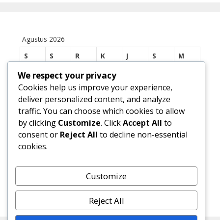
Agustus 2026
S
S
R
K
J
S
M
1
2
We respect your privacy
Cookies help us improve your experience,
3
4
5
6
7
8
9
deliver personalized content, and analyze
traffic. You can choose which cookies to allow
10
11
12
13
14
15
16
by clicking
Customize
. Click
Accept All
to
17
18
19
20
21
22
23
consent or
Reject All
to decline non-essential
cookies.
24
25
26
27
28
29
30
31
Customize
« Jul
Reject All