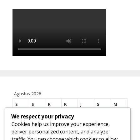
Agustus 2026
S
S
R
K
J
S
M
We respect your privacy
1
2
Cookies help us improve your experience,
3
4
5
6
7
8
9
deliver personalized content, and analyze
traffic. You can choose which cookies to allow
10
11
12
13
14
15
16