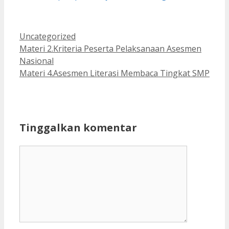
Kategori
Uncategorized
Materi 2.Kriteria Peserta Pelaksanaan Asesmen
Nasional
Materi 4.Asesmen Literasi Membaca Tingkat SMP
Tinggalkan komentar
Komentar