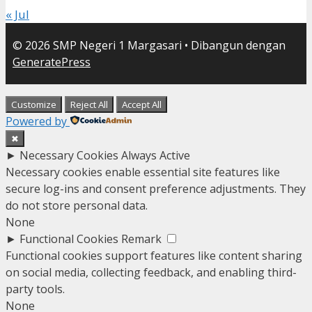
« Jul
© 2026 SMP Negeri 1 Margasari
• Dibangun dengan
GeneratePress
Customize
Reject All
Accept All
Powered by
✖
►
Necessary Cookies
Always Active
Necessary cookies enable essential site features like
secure log-ins and consent preference adjustments. They
do not store personal data.
None
►
Functional Cookies
Remark
Functional cookies support features like content sharing
on social media, collecting feedback, and enabling third-
party tools.
None