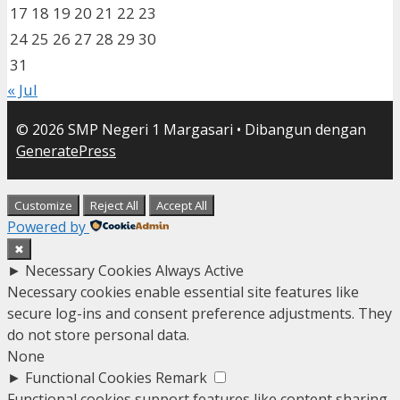
17
18
19
20
21
22
23
24
25
26
27
28
29
30
31
« Jul
© 2026 SMP Negeri 1 Margasari
• Dibangun dengan
GeneratePress
Customize
Reject All
Accept All
Powered by
✖
►
Necessary Cookies
Always Active
Necessary cookies enable essential site features like
secure log-ins and consent preference adjustments. They
do not store personal data.
None
►
Functional Cookies
Remark
Functional cookies support features like content sharing