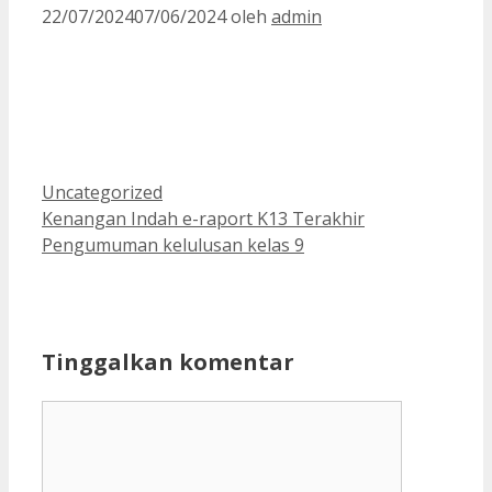
22/07/2024
07/06/2024
oleh
admin
Kategori
Uncategorized
Kenangan Indah e-raport K13 Terakhir
Pengumuman kelulusan kelas 9
Tinggalkan komentar
Komentar