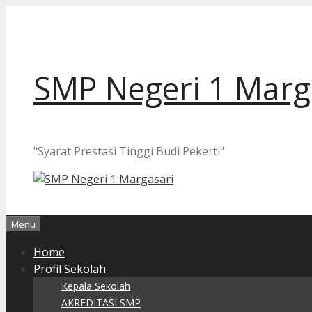
Langsung
ke
isi
SMP Negeri 1 Marg
"Syarat Prestasi Tinggi Budi Pekerti"
Menu
Home
Profil Sekolah
Kepala Sekolah
AKREDITASI SMP