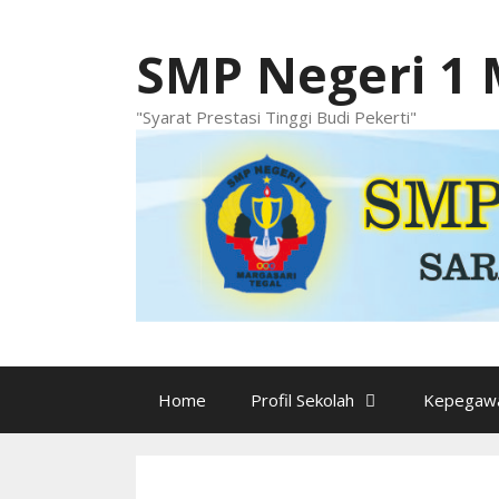
Langsung
ke
SMP Negeri 1 
isi
"Syarat Prestasi Tinggi Budi Pekerti"
Home
Profil Sekolah
Kepegawa