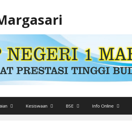
Margasari
ian
Kesiswaan
BSE
Info Online