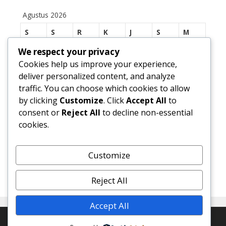
Agustus 2026
S
S
R
K
J
S
M
We respect your privacy
1
2
Cookies help us improve your experience,
3
4
5
6
7
8
9
deliver personalized content, and analyze
traffic. You can choose which cookies to allow
10
11
12
13
14
15
16
by clicking
Customize
. Click
Accept All
to
17
18
19
20
21
22
23
consent or
Reject All
to decline non-essential
cookies.
24
25
26
27
28
29
30
31
Customize
« Jul
Reject All
Accept All
© 2026 SMP Negeri 1 Margasari
• Dibangun dengan