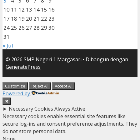
3
4
5
6
7
8
9
10
11
12
13
14
15
16
17
18
19
20
21
22
23
24
25
26
27
28
29
30
31
« Jul
© 2026 SMP Negeri 1 Margasari
• Dibangun dengan
GeneratePress
Customize
Reject All
Accept All
Powered by
✖
►
Necessary Cookies
Always Active
Necessary cookies enable essential site features like
secure log-ins and consent preference adjustments. They
do not store personal data.
None