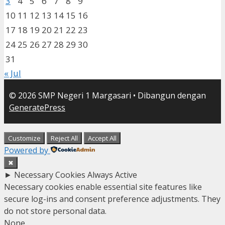
3
4
5
6
7
8
9
10
11
12
13
14
15
16
17
18
19
20
21
22
23
24
25
26
27
28
29
30
31
« Jul
© 2026 SMP Negeri 1 Margasari
• Dibangun dengan
GeneratePress
Customize
Reject All
Accept All
Powered by
✖
►
Necessary Cookies
Always Active
Necessary cookies enable essential site features like
secure log-ins and consent preference adjustments. They
do not store personal data.
None