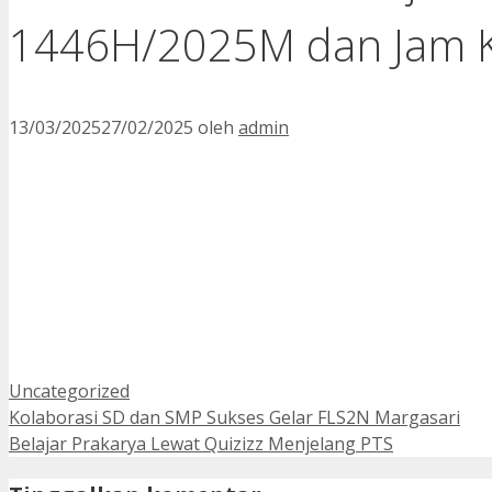
1446H/2025M dan Jam 
13/03/2025
27/02/2025
oleh
admin
Kategori
Uncategorized
Kolaborasi SD dan SMP Sukses Gelar FLS2N Margasari
Belajar Prakarya Lewat Quizizz Menjelang PTS