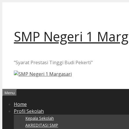
Langsung
ke
isi
SMP Negeri 1 Marg
"Syarat Prestasi Tinggi Budi Pekerti"
Menu
Home
Profil Sekolah
Kepala Sekolah
AKREDITASI SMP