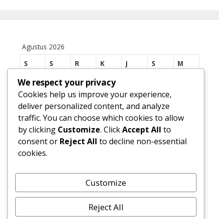
Agustus 2026
S
S
R
K
J
S
M
We respect your privacy
1
2
Cookies help us improve your experience,
3
4
5
6
7
8
9
deliver personalized content, and analyze
traffic. You can choose which cookies to allow
10
11
12
13
14
15
16
by clicking
Customize
. Click
Accept All
to
17
18
19
20
21
22
23
consent or
Reject All
to decline non-essential
cookies.
24
25
26
27
28
29
30
31
Customize
« Jul
Reject All