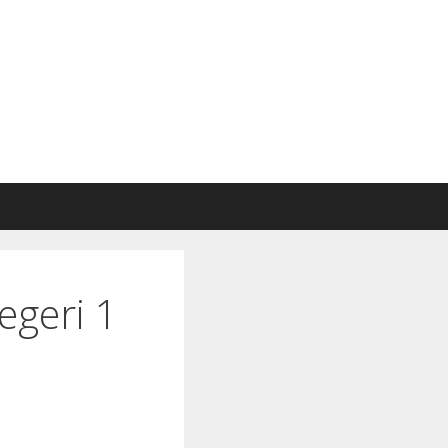
ntak
geri 1