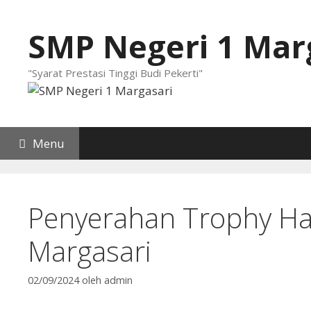
Langsung
ke
SMP Negeri 1 Mar
isi
"Syarat Prestasi Tinggi Budi Pekerti"
Menu
Home
Profil Sekolah
Kepegawaian
Kesi
Penyerahan Trophy Ha
Margasari
02/09/2024
oleh
admin