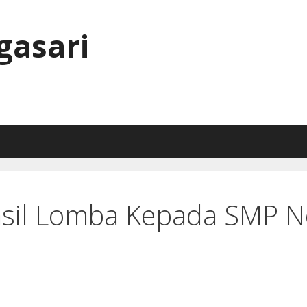
gasari
swaan
BSE
Info Online
Galeri
Ko
sil Lomba Kepada SMP Ne