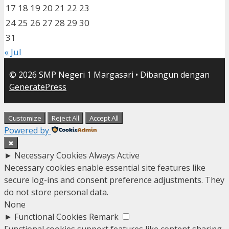
17
18
19
20
21
22
23
24
25
26
27
28
29
30
31
« Jul
© 2026 SMP Negeri 1 Margasari
• Dibangun dengan
GeneratePress
Customize
Reject All
Accept All
Powered by
✖
►
Necessary Cookies
Always Active
Necessary cookies enable essential site features like
secure log-ins and consent preference adjustments. They
do not store personal data.
None
►
Functional Cookies
Remark
Functional cookies support features like content sharing