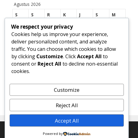
Agustus 2026
S
S
R
K
J
S
M
We respect your privacy
1
2
Cookies help us improve your experience,
3
4
5
6
7
8
9
deliver personalized content, and analyze
traffic. You can choose which cookies to allow
10
11
12
13
14
15
16
by clicking
Customize
. Click
Accept All
to
17
18
19
20
21
22
23
consent or
Reject All
to decline non-essential
cookies.
24
25
26
27
28
29
30
31
Customize
« Jul
Reject All
Accept All
© 2026 SMP Negeri 1 Margasari
• Dibangun dengan
Powered by
GeneratePress