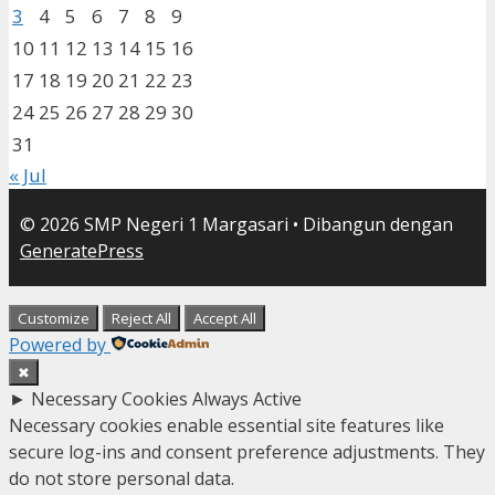
3
4
5
6
7
8
9
10
11
12
13
14
15
16
17
18
19
20
21
22
23
24
25
26
27
28
29
30
31
« Jul
© 2026 SMP Negeri 1 Margasari
• Dibangun dengan
GeneratePress
Customize
Reject All
Accept All
Powered by
✖
►
Necessary Cookies
Always Active
Necessary cookies enable essential site features like
secure log-ins and consent preference adjustments. They
do not store personal data.