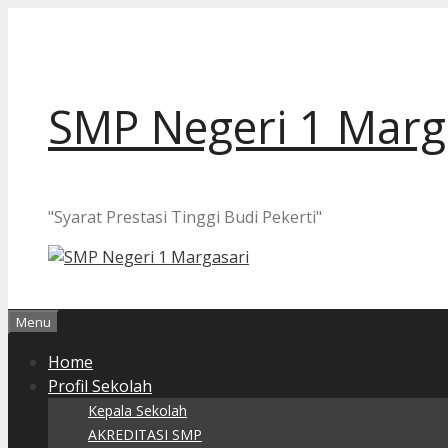
Langsung
ke
isi
SMP Negeri 1 Marg
"Syarat Prestasi Tinggi Budi Pekerti"
Menu
Home
Profil Sekolah
Kepala Sekolah
AKREDITASI SMP