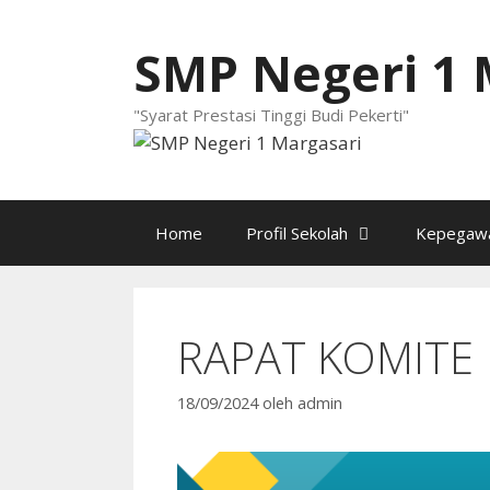
Langsung
ke
SMP Negeri 1 
isi
"Syarat Prestasi Tinggi Budi Pekerti"
Home
Profil Sekolah
Kepegawa
RAPAT KOMITE
18/09/2024
oleh
admin