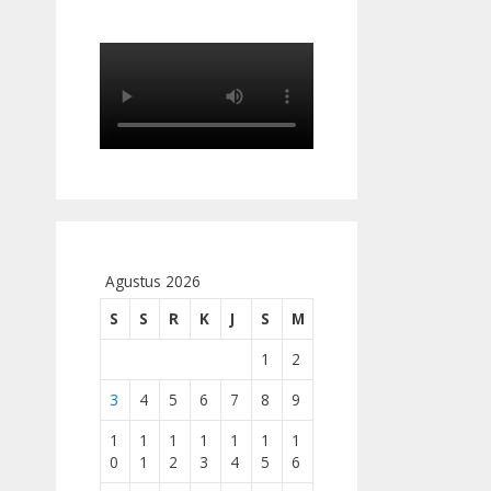
Agustus 2026
S
S
R
K
J
S
M
1
2
3
4
5
6
7
8
9
1
1
1
1
1
1
1
0
1
2
3
4
5
6