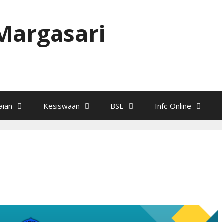
Margasari
ian
Kesiswaan
BSE
Info Online