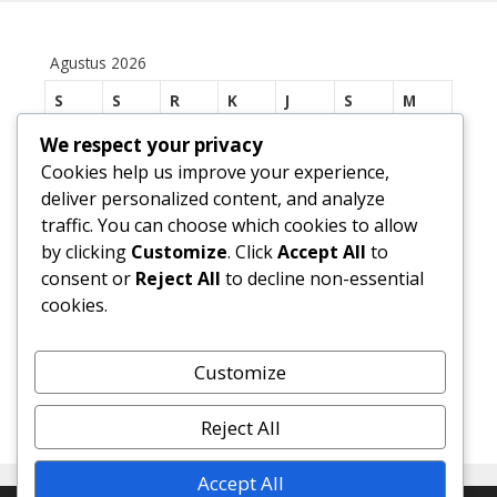
Agustus 2026
S
S
R
K
J
S
M
1
2
We respect your privacy
Cookies help us improve your experience,
3
4
5
6
7
8
9
deliver personalized content, and analyze
traffic. You can choose which cookies to allow
10
11
12
13
14
15
16
by clicking
Customize
. Click
Accept All
to
17
18
19
20
21
22
23
consent or
Reject All
to decline non-essential
cookies.
24
25
26
27
28
29
30
31
Customize
« Jul
Reject All
Accept All