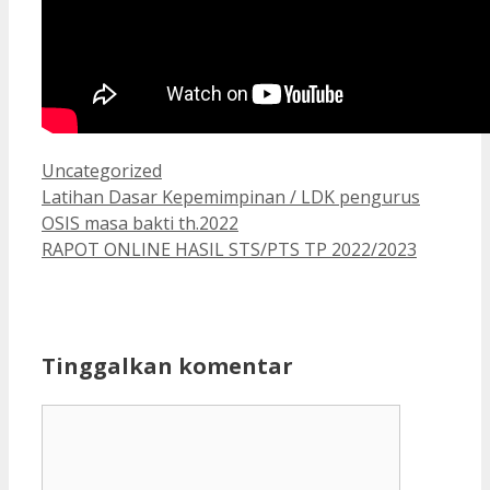
Kategori
Uncategorized
Latihan Dasar Kepemimpinan / LDK pengurus
OSIS masa bakti th.2022
RAPOT ONLINE HASIL STS/PTS TP 2022/2023
Tinggalkan komentar
Komentar