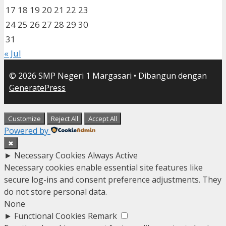
17
18
19
20
21
22
23
24
25
26
27
28
29
30
31
« Jul
© 2026 SMP Negeri 1 Margasari
• Dibangun dengan
GeneratePress
Customize
Reject All
Accept All
Powered by
✖
►
Necessary Cookies
Always Active
Necessary cookies enable essential site features like
secure log-ins and consent preference adjustments. They
do not store personal data.
None
►
Functional Cookies
Remark