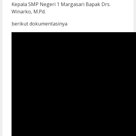
Kepala SMP Negeri 1 Margasari Bapak Drs.
Winarko, M.Pd.
berikut dokumentasinya