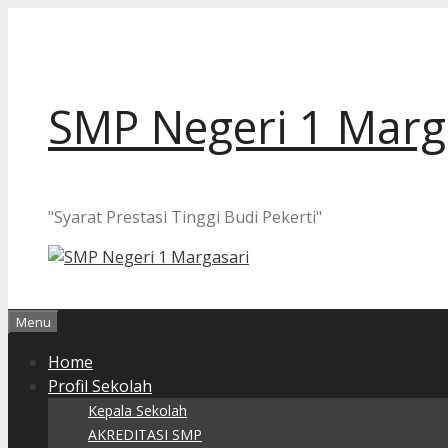
Langsung
ke
isi
SMP Negeri 1 Marg
"Syarat Prestasi Tinggi Budi Pekerti"
Menu
Home
Profil Sekolah
Kepala Sekolah
AKREDITASI SMP