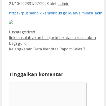
21/10/2023
31/07/2023
oleh
admin
https://pusmendik.kemdikbud.go.id/an/simulasi_akm
Kategori
Uncategorized
link masalah akun belajar.id terutama reset akun
bagi guru
Kelangkapan Data Identitas Raport Kelas 7
Tinggalkan komentar
Komentar