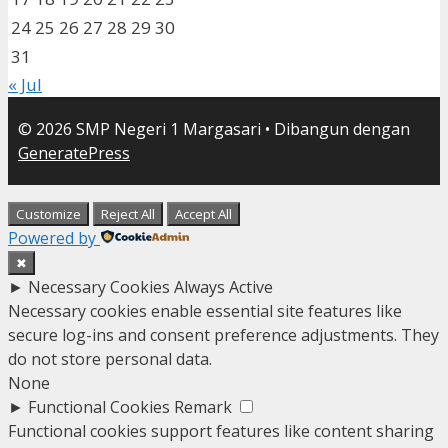
24
25
26
27
28
29
30
31
« Jul
© 2026 SMP Negeri 1 Margasari
• Dibangun dengan
GeneratePress
Customize
Reject All
Accept All
Powered by
✖
►
Necessary Cookies
Always Active
Necessary cookies enable essential site features like
secure log-ins and consent preference adjustments. They
do not store personal data.
None
►
Functional Cookies
Remark
Functional cookies support features like content sharing