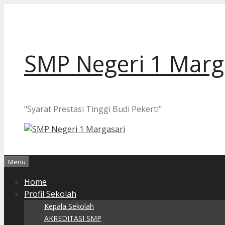
Langsung
ke
isi
SMP Negeri 1 Marg
"Syarat Prestasi Tinggi Budi Pekerti"
Menu
Home
Profil Sekolah
Kepala Sekolah
AKREDITASI SMP