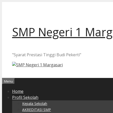
Langsung
ke
isi
SMP Negeri 1 Marg
"Syarat Prestasi Tinggi Budi Pekerti"
Menu
Home
Profil Sekolah
Kepala Sekolah
AKREDITASI SMP