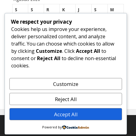
S
S
R
K
J
S
M
1
2
We respect your privacy
Cookies help us improve your experience,
3
4
5
6
7
8
9
deliver personalized content, and analyze
traffic. You can choose which cookies to allow
10
11
12
13
14
15
16
by clicking
Customize
. Click
Accept All
to
17
18
19
20
21
22
23
consent or
Reject All
to decline non-essential
cookies.
24
25
26
27
28
29
30
31
Customize
« Jul
Reject All
Accept All
© 2026 SMP Negeri 1 Margasari
• Dibangun dengan
Powered by
GeneratePress