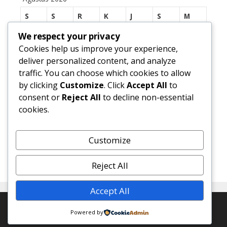
S
S
R
K
J
S
M
1
2
We respect your privacy
Cookies help us improve your experience,
3
4
5
6
7
8
9
deliver personalized content, and analyze
traffic. You can choose which cookies to allow
10
11
12
13
14
15
16
by clicking
Customize
. Click
Accept All
to
17
18
19
20
21
22
23
consent or
Reject All
to decline non-essential
cookies.
24
25
26
27
28
29
30
31
Customize
« Jul
Reject All
Accept All
© 2026 SMP Negeri 1 Margasari
• Dibangun dengan
Powered by
GeneratePress