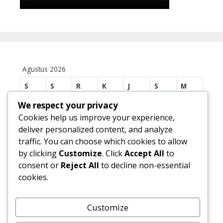
Agustus 2026
S
S
R
K
J
S
M
We respect your privacy
1
2
Cookies help us improve your experience,
3
4
5
6
7
8
9
deliver personalized content, and analyze
traffic. You can choose which cookies to allow
10
11
12
13
14
15
16
by clicking
Customize
. Click
Accept All
to
17
18
19
20
21
22
23
consent or
Reject All
to decline non-essential
cookies.
24
25
26
27
28
29
30
31
Customize
« Jul